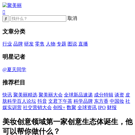
取消
文章分类
行业
品牌
研发
零售
人物
专题
图说
直播
明星记者
@夏天同学
推荐栏目
快讯
聚美丽精选
聚美丽大会
全球新品速递
成分特辑
谈资
皮
肤科学百人论坛
抖音
文君下午茶
科学品牌
东方香
中国妆
社
媒实训营
社交营销大会
创投+
数聚
全球资讯
IPO
财报
美妆创意领域第一家创意生态体诞生，他
可以帮你做什么？