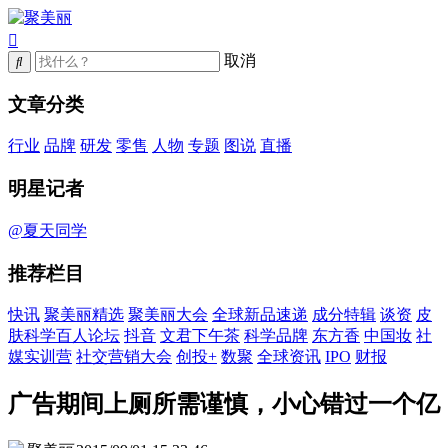
取消
文章分类
行业
品牌
研发
零售
人物
专题
图说
直播
明星记者
@夏天同学
推荐栏目
快讯
聚美丽精选
聚美丽大会
全球新品速递
成分特辑
谈资
皮
肤科学百人论坛
抖音
文君下午茶
科学品牌
东方香
中国妆
社
媒实训营
社交营销大会
创投+
数聚
全球资讯
IPO
财报
广告期间上厕所需谨慎，小心错过一个亿