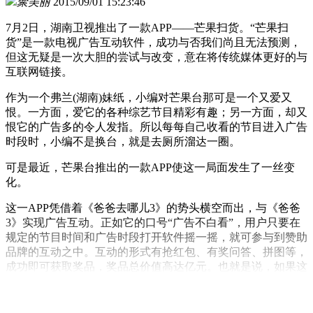
聚美丽
2015/09/01 15:23:46
7月2日，湖南卫视推出了一款APP——芒果扫货。“芒果扫
货”是一款电视广告互动软件，成功与否我们尚且无法预测，
但这无疑是一次大胆的尝试与改变，意在将传统媒体更好的与
互联网链接。
作为一个弗兰(湖南)妹纸，小编对芒果台那可是一个又爱又
恨。一方面，爱它的各种综艺节目精彩有趣；另一方面，却又
恨它的广告多的令人发指。所以每每自己收看的节目进入广告
时段时，小编不是换台，就是去厕所溜达一圈。
可是最近，芒果台推出的一款APP使这一局面发生了一丝变
化。
这一APP凭借着《爸爸去哪儿3》的势头横空而出，与《爸爸
3》实现广告互动。正如它的口号“广告不白看”，用户只要在
规定的节目时间和广告时段打开软件摇一摇，就可参与到赞助
品牌的互动之中。互动的形式有抢红包、有奖问答、拼图等，
成功即可获取奖品，奖品总价值高达亿元。也就是说，如果这
个时候小编尿急去上了个厕所，很有可能上亿元的奖品就这么
与小编挥手拜拜了!