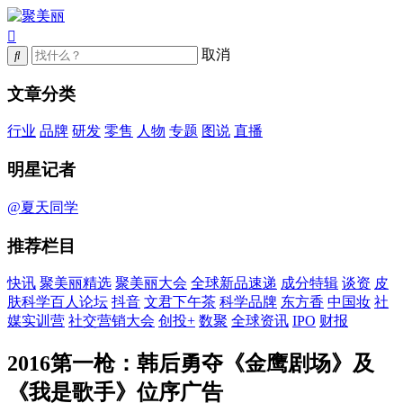
取消
文章分类
行业
品牌
研发
零售
人物
专题
图说
直播
明星记者
@夏天同学
推荐栏目
快讯
聚美丽精选
聚美丽大会
全球新品速递
成分特辑
谈资
皮
肤科学百人论坛
抖音
文君下午茶
科学品牌
东方香
中国妆
社
媒实训营
社交营销大会
创投+
数聚
全球资讯
IPO
财报
2016第一枪：韩后勇夺《金鹰剧场》及
《我是歌手》位序广告