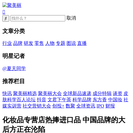
取消
文章分类
行业
品牌
研发
零售
人物
专题
图说
直播
明星记者
@夏天同学
推荐栏目
快讯
聚美丽精选
聚美丽大会
全球新品速递
成分特辑
谈资
皮
肤科学百人论坛
抖音
文君下午茶
科学品牌
东方香
中国妆
社
媒实训营
社交营销大会
创投+
数聚
全球资讯
IPO
财报
化妆品专营店热捧进口品 中国品牌的大
后方正在沦陷