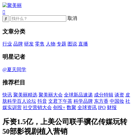
取消
文章分类
行业
品牌
研发
零售
人物
专题
图说
直播
明星记者
@夏天同学
推荐栏目
快讯
聚美丽精选
聚美丽大会
全球新品速递
成分特辑
谈资
皮
肤科学百人论坛
抖音
文君下午茶
科学品牌
东方香
中国妆
社
媒实训营
社交营销大会
创投+
数聚
全球资讯
IPO
财报
斥资1.5亿，上美公司联手骥亿传媒玩转
50部影视剧植入营销