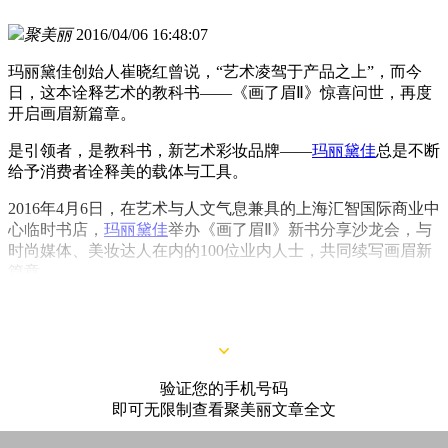
聚美丽
2016/04/06 16:48:07
玛丽黛佳创始人崔晓红曾说，“艺术凌驾于产品之上”，而今
日，这本诠释艺术的教科书——《画了眉Ⅱ》惊喜问世，再度
开启画眉新篇章。
是引领者，是教科书，新艺术彩妆品牌——
玛丽黛佳
总是不断
给予消费者诠释美的载体与工具。
2016年4月6日，在艺术与人文气息兼具的上海汇智国际商业中
心临时书店，
玛丽黛佳
举办《画了眉Ⅱ》新书分享沙龙会，与
时尚媒体、美妆达人在内的100位业内人士，共同续写画眉新
篇章。
验证您的手机号码
即可无限制查看聚美丽文章全文