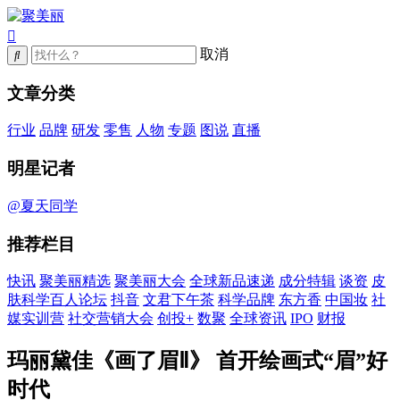
取消
文章分类
行业
品牌
研发
零售
人物
专题
图说
直播
明星记者
@夏天同学
推荐栏目
快讯
聚美丽精选
聚美丽大会
全球新品速递
成分特辑
谈资
皮
肤科学百人论坛
抖音
文君下午茶
科学品牌
东方香
中国妆
社
媒实训营
社交营销大会
创投+
数聚
全球资讯
IPO
财报
玛丽黛佳《画了眉Ⅱ》 首开绘画式“眉”好
时代