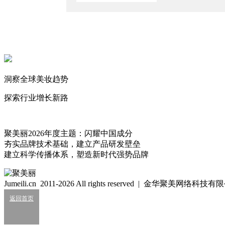
韩后母公司债权被挂拍！
2026/8/7
刚刚，韩后防晒露被国家药监局“点名”了
2024/1/10
曾“1天卖出1亿”，韩后“卖豪宅还债”冲上热搜！
2023/12/29
洞察全球美妆趋势
并购小败局：化妆品上市公司观察 | 8102盘点⑨
探索行业增长新路
2019/1/28
聚美丽
聚美丽2026年度主题：闪耀中国成分
3199
夯实品牌技术基础，建立产品研发壁垒
建立科学传播体系，塑造新时代强势品牌
韩后_hanhoo
5
天然造就美丽
Jumeili.cn 2011-2026 All rights reserved | 金华聚美网络科
返回首页
品牌简介
成立于2005年，是韩后（原十长生）公司最早推出的天然护肤