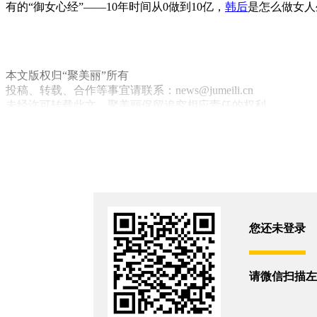
有的“御女心经”——10年时间从0做到10亿，
韩后
是怎么做女人
本文版权归“聚美丽”所有
投稿、转载、合作等事宜请联系：news@jumeili.cn
未经许可转载此文，聚美丽保留追究相应责任的权利
韩后
肖荣燊
你和10206位朋友浏览了这篇文章
评论
您还未登录
您还没有登录,
打开微信扫码登录
相关新闻
请微信扫描左