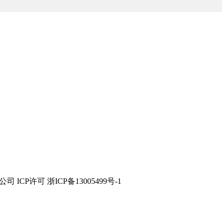
技有限公司 ICP许可 浙ICP备13005499号-1
品牌，主打“天然造”概念。