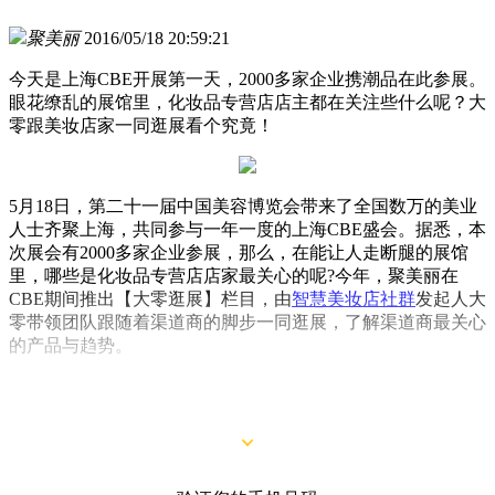
聚美丽
2016/05/18 20:59:21
今天是上海CBE开展第一天，2000多家企业携潮品在此参展。
眼花缭乱的展馆里，化妆品专营店店主都在关注些什么呢？大
零跟美妆店家一同逛展看个究竟！
5月18日，第二十一届中国美容博览会带来了全国数万的美业
人士齐聚上海，共同参与一年一度的上海CBE盛会。据悉，本
次展会有2000多家企业参展，那么，在能让人走断腿的展馆
里，哪些是化妆品专营店店家最关心的呢?今年，聚美丽在
CBE期间推出【大零逛展】栏目，由
智慧美妆店
社群
发起人大
零带领团队跟随着渠道商的脚步一同逛展，了解渠道商最关心
的产品与趋势。
那么，第一天，渠道商都在哪些展位停留，又有什么是店家最
有需求的呢?大零带你一起逛展了解详情。