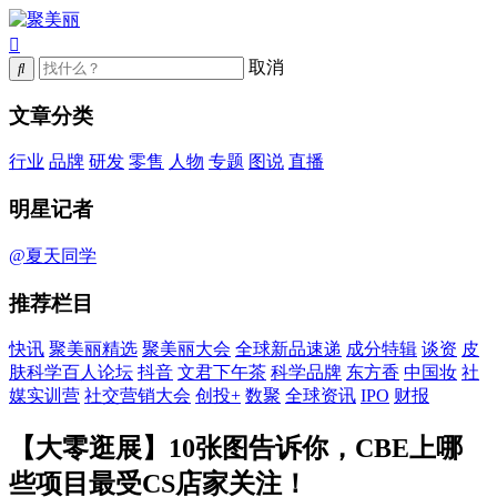
取消
文章分类
行业
品牌
研发
零售
人物
专题
图说
直播
明星记者
@夏天同学
推荐栏目
快讯
聚美丽精选
聚美丽大会
全球新品速递
成分特辑
谈资
皮
肤科学百人论坛
抖音
文君下午茶
科学品牌
东方香
中国妆
社
媒实训营
社交营销大会
创投+
数聚
全球资讯
IPO
财报
【大零逛展】10张图告诉你，CBE上哪
些项目最受CS店家关注！