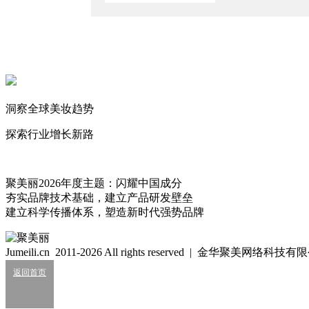
看到最后一句笑喷了，抱爷别卖萌！
抱 爷
2016/05/21
回复
@DONY_money
相关新闻
洞察全球美妆趋势
美妆包材“后颜值时代”：还有哪些新花样？
探索行业增长新路
2026/5/18
蓝海也拥挤，2026下半年美妆还有增量吗？
聚美丽2026年度主题：闪耀中国成分
2026/5/19
夯实品牌技术基础，建立产品研发壁垒
联合利华包材商净利大增九成！
建立科学传播体系，塑造新时代强势品牌
2026/4/22
41亿！欧莱雅包材商高价卖了
Jumeili.cn 2011-2026 All rights reserved | 金华聚美网络科
2025/7/25
返回首页
抱爷
关注新锐品牌、社交媒体营销