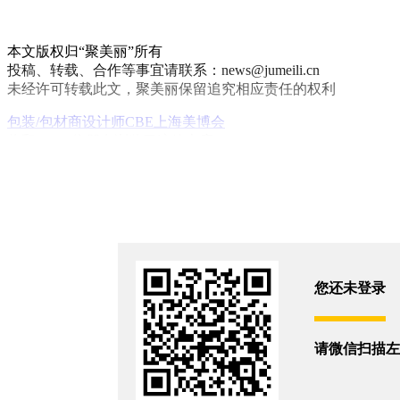
本文版权归“聚美丽”所有
投稿、转载、合作等事宜请联系：news@jumeili.cn
未经许可转载此文，聚美丽保留追究相应责任的权利
包装/包材商
设计师
CBE上海美博会
你和14944位朋友浏览了这篇文章
评论(3)
您还没有登录,
打开微信扫码登录
您还未登录
大孙
2016/05/22
请微信扫描左
DONY_money
2016/05/20