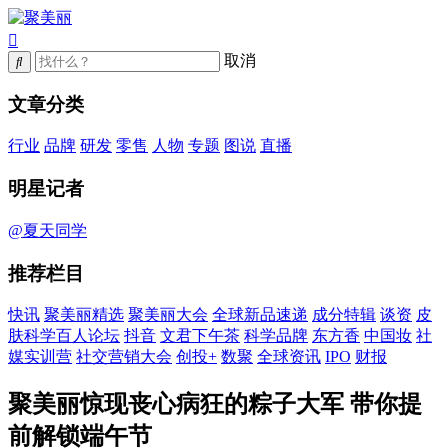
取消
文章分类
行业
品牌
研发
零售
人物
专题
图说
直播
明星记者
@夏天同学
推荐栏目
快讯
聚美丽精选
聚美丽大会
全球新品速递
成分特辑
谈资
皮
肤科学百人论坛
抖音
文君下午茶
科学品牌
东方香
中国妆
社
媒实训营
社交营销大会
创投+
数聚
全球资讯
IPO
财报
聚美丽惊现丧心病狂的粽子大军 带你提
前解锁端午节