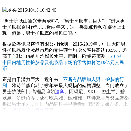
木头
2016/10/18 16:42:46
“男士护肤由新兴走向成熟”、“男士护肤潜力巨大”、“进入男
士护肤掘金时代”……近两年来，这一类观点频频在媒体上出
现。但是，男士护肤真的是风口吗？
根据欧睿讯息咨询有限公司预测，2016-2019年，中国大陆男
性护肤品及化妆品市场的零售额年均增长率将高达13.5%，远
高于全球5.8%的年均增长水平。同时，欧睿还预测，
2019年
中国内地男性护肤品及化妆品市场的零售额将达19亿元人民
币。
正是由于潜力巨大，近年来，
不断有品牌加入男士护肤的行
列
：雅诗兰黛启动了数年来最大规模的架构调整，专门成立了
男士护肤部门;高端品牌如
迪奥
、阿玛尼、SKII、资生堂、碧
欧泉、娇韵诗等，还有欧莱雅、妮维雅、堡狮龙等外资品牌都
推出男士系列，而国内品牌也早早地看到“钱”景，如丹姿、上
美、
相宜本草
、
雅丽洁
等。