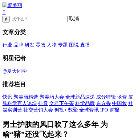
取消
文章分类
行业
品牌
研发
零售
人物
专题
图说
直播
明星记者
@夏天同学
推荐栏目
快讯
聚美丽精选
聚美丽大会
全球新品速递
成分特辑
谈资
皮
肤科学百人论坛
抖音
文君下午茶
科学品牌
东方香
中国妆
社
媒实训营
社交营销大会
创投+
数聚
全球资讯
IPO
财报
男士护肤的风口吹了这么多年 为
啥“猪”还没飞起来？