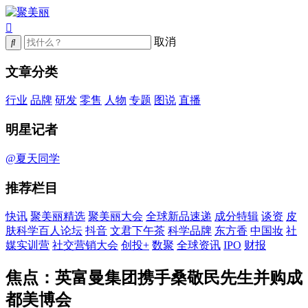
取消
文章分类
行业
品牌
研发
零售
人物
专题
图说
直播
明星记者
@夏天同学
推荐栏目
快讯
聚美丽精选
聚美丽大会
全球新品速递
成分特辑
谈资
皮
肤科学百人论坛
抖音
文君下午茶
科学品牌
东方香
中国妆
社
媒实训营
社交营销大会
创投+
数聚
全球资讯
IPO
财报
焦点：英富曼集团携手桑敬民先生并购成
都美博会