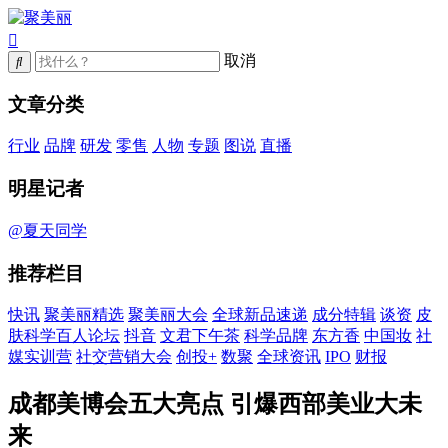
取消
文章分类
行业
品牌
研发
零售
人物
专题
图说
直播
明星记者
@夏天同学
推荐栏目
快讯
聚美丽精选
聚美丽大会
全球新品速递
成分特辑
谈资
皮
肤科学百人论坛
抖音
文君下午茶
科学品牌
东方香
中国妆
社
媒实训营
社交营销大会
创投+
数聚
全球资讯
IPO
财报
成都美博会五大亮点 引爆西部美业大未
来