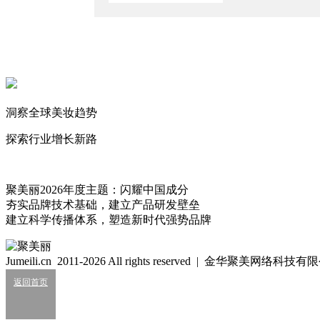
2026/6/4
国货美妆的“芯片”突围：一瓶精华背后的科技长跑
2026/4/29
一盒缘起1931的百雀香粉，百雀羚重启养肤彩妆
2026/4/29
洞察全球美妆趋势
百雀羚×赵露思：“肌肤好情绪”从科学与情感双向奔赴开始
2026/4/24
探索行业增长新路
木头
一块正在雕琢的木头
聚美丽2026年度主题：闪耀中国成分
542
夯实品牌技术基础，建立产品研发壁垒
百雀羚_Pechoin
建立科学传播体系，塑造新时代强势品牌
5
百雀羚草本，天然不刺激
Jumeili.cn 2011-2026 All rights reserved | 金华聚美网络科
品牌简介
返回首页
百雀羚是国内经典的草本护肤品牌，1931年成立于中国上海。