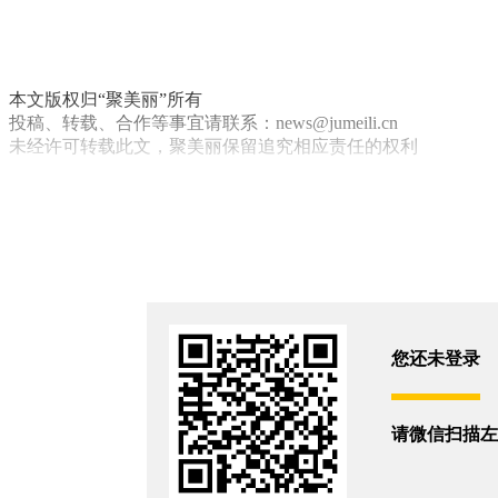
本文版权归“聚美丽”所有
投稿、转载、合作等事宜请联系：news@jumeili.cn
未经许可转载此文，聚美丽保留追究相应责任的权利
美肤宝
百雀羚
数据
你和9540位朋友浏览了这篇文章
评论
您还未登录
您还没有登录,
打开微信扫码登录
相关新闻
请微信扫描左
用一场城市美学实验，百雀羚重塑国货品牌叙事