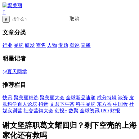
取消
文章分类
行业
品牌
研发
零售
人物
专题
图说
直播
明星记者
@夏天同学
推荐栏目
快讯
聚美丽精选
聚美丽大会
全球新品速递
成分特辑
谈资
皮
肤科学百人论坛
抖音
文君下午茶
科学品牌
东方香
中国妆
社
媒实训营
社交营销大会
创投+
数聚
全球资讯
IPO
财报
谢文坚辞职葛文耀回归？剩下空壳的上海
家化还有救吗