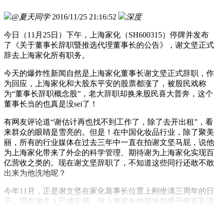
@夏天同学
2016/11/25 21:16:52
深度
今日（11月25日）下午，上海家化（SH600315）停牌并发布
了《关于董事长辞职暨推选代理董事长的公告》，谢文坚正式
辞去上海家化所有职务。
今天的爆炸性新闻自然是上海家化董事长谢文坚正式辞职，作
为回应，上海家化和大股东平安的股票都涨了，被股民戏称
为“董事长辞职概念股”，老大辞职却换来股民喜大普奔，这个
董事长当的也真是没sei了！
有网友评论道“谢估计再也找不到工作了，除了去开出租”，看
来群众的眼睛是雪亮的。但是！在中国化妆品行业，除了聚美
丽，所有的行业媒体在过去三年中一直在拍谢文坚马屁，说他
为上海家化带来了外企的科学管理、期待谢为上海家化实现百
亿营收之类的。现在谢文坚辞职了，不知道这些同行还敢不敢
出来为他洗地呢？
今年11月，正是谢文坚在家化葛事长位置上刚坐满三周年的日
子，现在谢走人已成定局，但上海家化的现状却是千疮百孔流
星般坠落，从一家风华正茂众人追捧的明星企业到这般境地，