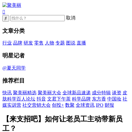
取消
文章分类
行业
品牌
研发
零售
人物
专题
图说
直播
明星记者
@夏天同学
推荐栏目
快讯
聚美丽精选
聚美丽大会
全球新品速递
成分特辑
谈资
皮
肤科学百人论坛
抖音
文君下午茶
科学品牌
东方香
中国妆
社
媒实训营
社交营销大会
创投+
数聚
全球资讯
IPO
财报
【来支招吧】如何让老员工主动带新员
工？