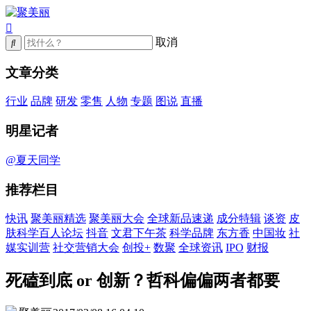
取消
文章分类
行业
品牌
研发
零售
人物
专题
图说
直播
明星记者
@夏天同学
推荐栏目
快讯
聚美丽精选
聚美丽大会
全球新品速递
成分特辑
谈资
皮
肤科学百人论坛
抖音
文君下午茶
科学品牌
东方香
中国妆
社
媒实训营
社交营销大会
创投+
数聚
全球资讯
IPO
财报
死磕到底 or 创新？哲科偏偏两者都要