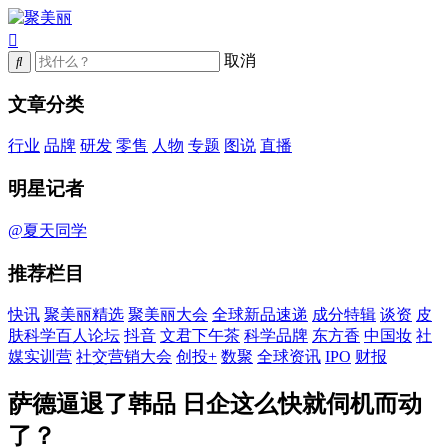
取消
文章分类
行业
品牌
研发
零售
人物
专题
图说
直播
明星记者
@夏天同学
推荐栏目
快讯
聚美丽精选
聚美丽大会
全球新品速递
成分特辑
谈资
皮
肤科学百人论坛
抖音
文君下午茶
科学品牌
东方香
中国妆
社
媒实训营
社交营销大会
创投+
数聚
全球资讯
IPO
财报
萨德逼退了韩品 日企这么快就伺机而动
了？