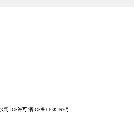
，值得拥有！沉下来，走出去，这个行业需要用数据证明自己，加
技有限公司 ICP许可 浙ICP备13005499号-1