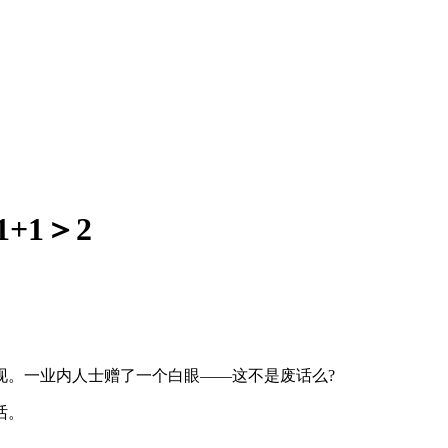
+1＞2
现。一业内人士赠了一个白眼——这不是废话么?
话。