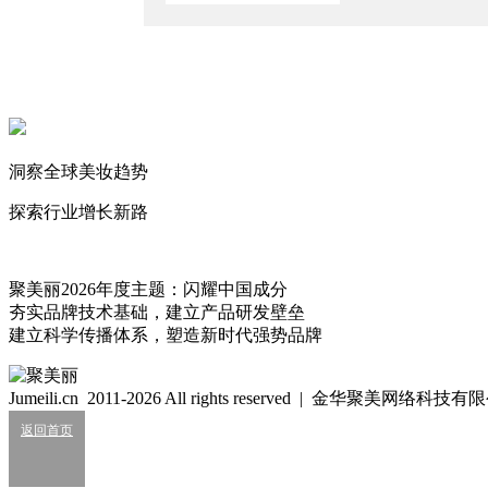
好
洞察全球美妆趋势
韩昆明
2017/03/28
10人团队，零售额过亿，人均产值零售过千万，这样的团体
探索行业增长新路
聚美丽2026年度主题：闪耀中国成分
夯实品牌技术基础，建立产品研发壁垒
建立科学传播体系，塑造新时代强势品牌
徐松兰（六六顺）盐城晶晶
2017/03/28
北极泉必火🔥🔥🔥
Jumeili.cn 2011-2026 All rights reserved | 金华聚美网络科
相关新闻
返回首页