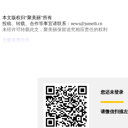
本文版权归“聚美丽”所有
投稿、转载、合作等事宜请联系：news@jumeili.cn
未经许可转载此文，聚美丽保留追究相应责任的权利
北极泉
李结平
你和9754位朋友浏览了这篇文章
评论(3)
您还没有登录,
打开微信扫码登录
您还未登录
请微信扫描左
樊老板
2017/03/28