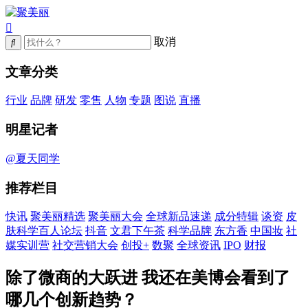
取消
文章分类
行业
品牌
研发
零售
人物
专题
图说
直播
明星记者
@夏天同学
推荐栏目
快讯
聚美丽精选
聚美丽大会
全球新品速递
成分特辑
谈资
皮
肤科学百人论坛
抖音
文君下午茶
科学品牌
东方香
中国妆
社
媒实训营
社交营销大会
创投+
数聚
全球资讯
IPO
财报
除了微商的大跃进 我还在美博会看到了
哪几个创新趋势？