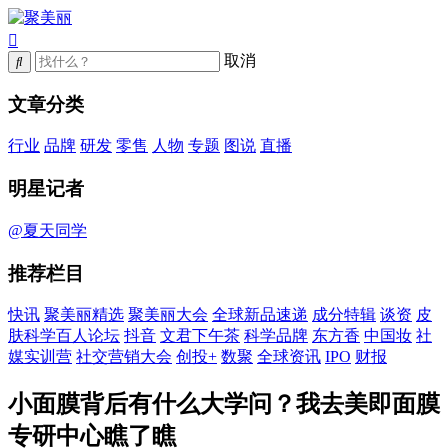
取消
文章分类
行业
品牌
研发
零售
人物
专题
图说
直播
明星记者
@夏天同学
推荐栏目
快讯
聚美丽精选
聚美丽大会
全球新品速递
成分特辑
谈资
皮
肤科学百人论坛
抖音
文君下午茶
科学品牌
东方香
中国妆
社
媒实训营
社交营销大会
创投+
数聚
全球资讯
IPO
财报
小面膜背后有什么大学问？我去美即面膜
专研中心瞧了瞧