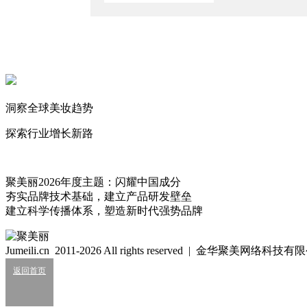
知名美妆进口商负债累累陷经营异常
2026/7/24
知名平价彩妆还在大跌！
2026/7/23
“美妆英伟达”进军平价护发赛道
2026/6/18
洞察全球美妆趋势
昔日“中国彩妆大王”被执行立案4460万元
探索行业增长新路
2026/6/17
聚美丽
聚美丽2026年度主题：闪耀中国成分
3199
夯实品牌技术基础，建立产品研发壁垒
建立科学传播体系，塑造新时代强势品牌
细胞级抗衰：功效护肤的下一轮大风口？
2026/07/24
Jumeili.cn 2011-2026 All rights reserved | 金华聚美网络科
返回首页
美妆龙头代工厂净利连涨4年
2026/07/22