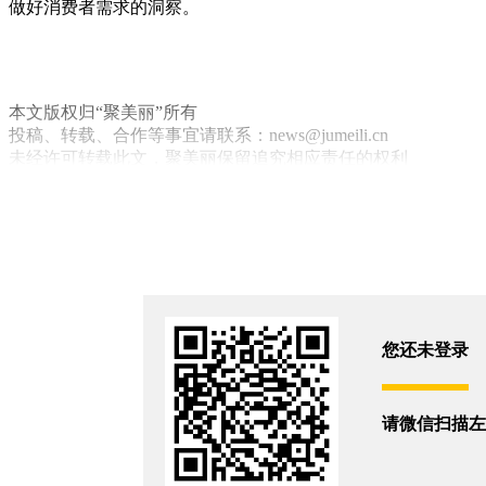
做好消费者需求的洞察。
本文版权归“聚美丽”所有
投稿、转载、合作等事宜请联系：news@jumeili.cn
未经许可转载此文，聚美丽保留追究相应责任的权利
孔凤春
梁宏丽
市场
消费者
销售
体验
美博会
雾霾
彩妆
贝豪
微商
你和12587位朋友浏览了这篇文章
评论
您还未登录
您还没有登录,
打开微信扫码登录
相关新闻
请微信扫描左