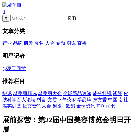
取消
文章分类
行业
品牌
研发
零售
人物
专题
图说
直播
明星记者
@夏天同学
推荐栏目
快讯
聚美丽精选
聚美丽大会
全球新品速递
成分特辑
谈资
皮
肤科学百人论坛
抖音
文君下午茶
科学品牌
东方香
中国妆
社
媒实训营
社交营销大会
创投+
数聚
全球资讯
IPO
财报
展前探营：第22届中国美容博览会明日开
展