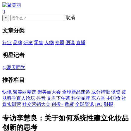
取消
文章分类
行业
品牌
研发
零售
人物
专题
图说
直播
明星记者
@夏天同学
推荐栏目
快讯
聚美丽精选
聚美丽大会
全球新品速递
成分特辑
谈资
皮
肤科学百人论坛
抖音
文君下午茶
科学品牌
东方香
中国妆
社
媒实训营
社交营销大会
创投+
数聚
全球资讯
IPO
财报
专访李慧良：关于如何系统性建立化妆品
创新的思考