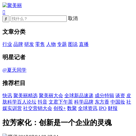
取消
文章分类
行业
品牌
研发
零售
人物
专题
图说
直播
明星记者
@夏天同学
推荐栏目
快讯
聚美丽精选
聚美丽大会
全球新品速递
成分特辑
谈资
皮
肤科学百人论坛
抖音
文君下午茶
科学品牌
东方香
中国妆
社
媒实训营
社交营销大会
创投+
数聚
全球资讯
IPO
财报
拉芳家化：创新是一个企业的灵魂