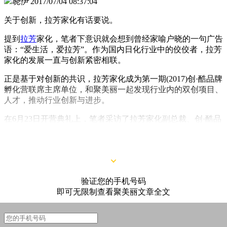
晓伊
2017/07/04 08:37:04
关于创新，拉芳家化有话要说。
提到
拉芳
家化，笔者下意识就会想到曾经家喻户晓的一句广告
语：“爱生活，爱拉芳”。作为国内日化行业中的佼佼者，拉芳
家化的发展一直与创新紧密相联。
正是基于对创新的共识，拉芳家化成为第一期(2017)创·酷品牌
孵化营联席主席单位，和聚美丽一起发现行业内的双创项目、
人才，推动行业创新与进步。
在6月23日开营典礼上，笔者采访了拉芳家化副总裁、创·酷品
牌孵化营副主席曹海磊。从他的角度，来更加深入地了解拉芳
家化与创新的那些事儿吧。
验证您的手机号码
即可无限制查看聚美丽文章全文