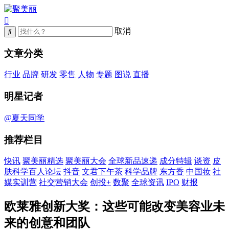
取消
文章分类
行业
品牌
研发
零售
人物
专题
图说
直播
明星记者
@夏天同学
推荐栏目
快讯
聚美丽精选
聚美丽大会
全球新品速递
成分特辑
谈资
皮
肤科学百人论坛
抖音
文君下午茶
科学品牌
东方香
中国妆
社
媒实训营
社交营销大会
创投+
数聚
全球资讯
IPO
财报
欧莱雅创新大奖：这些可能改变美容业未
来的创意和团队