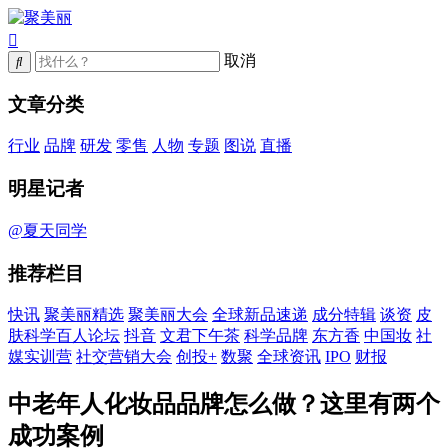
取消
文章分类
行业
品牌
研发
零售
人物
专题
图说
直播
明星记者
@夏天同学
推荐栏目
快讯
聚美丽精选
聚美丽大会
全球新品速递
成分特辑
谈资
皮
肤科学百人论坛
抖音
文君下午茶
科学品牌
东方香
中国妆
社
媒实训营
社交营销大会
创投+
数聚
全球资讯
IPO
财报
中老年人化妆品品牌怎么做？这里有两个
成功案例