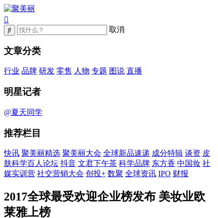
取消
文章分类
行业
品牌
研发
零售
人物
专题
图说
直播
明星记者
@夏天同学
推荐栏目
快讯
聚美丽精选
聚美丽大会
全球新品速递
成分特辑
谈资
皮
肤科学百人论坛
抖音
文君下午茶
科学品牌
东方香
中国妆
社
媒实训营
社交营销大会
创投+
数聚
全球资讯
IPO
财报
2017全球最受欢迎企业榜发布 美妆业欧
莱雅上榜