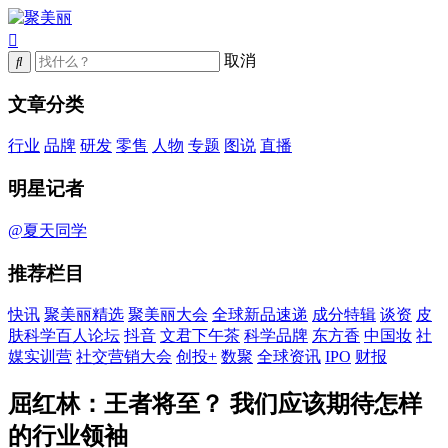
取消
文章分类
行业
品牌
研发
零售
人物
专题
图说
直播
明星记者
@夏天同学
推荐栏目
快讯
聚美丽精选
聚美丽大会
全球新品速递
成分特辑
谈资
皮
肤科学百人论坛
抖音
文君下午茶
科学品牌
东方香
中国妆
社
媒实训营
社交营销大会
创投+
数聚
全球资讯
IPO
财报
屈红林：王者将至？ 我们应该期待怎样
的行业领袖