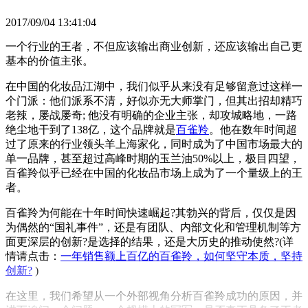
2017/09/04 13:41:04
一个行业的王者，不但应该输出商业创新，还应该输出自己更
基本的价值主张。
在中国的化妆品江湖中，我们似乎从来没有足够留意过这样一
个门派：他们派系不清，好似亦无大师掌门，但其出招却精巧
老辣，屡战屡奇; 他没有明确的企业主张，却攻城略地，一路
绝尘地干到了138亿，这个品牌就是
百雀羚
。他在数年时间超
过了原来的行业领头羊上海家化，同时成为了中国市场最大的
单一品牌，甚至超过高峰时期的玉兰油50%以上，极目四望，
百雀羚似乎已经在中国的化妆品市场上成为了一个量级上的王
者。
百雀羚为何能在十年时间快速崛起?其勃兴的背后，仅仅是因
为偶然的“国礼事件”，还是有团队、内部文化和管理机制等方
面更深层的创新?是选择的结果，还是大历史的推动使然?(详
情请点击：
一年销售额上百亿的百雀羚，如何坚守本质，坚持
创新?
)
在这里，我们希望从一个外部视角分析百雀羚成功的原因，并