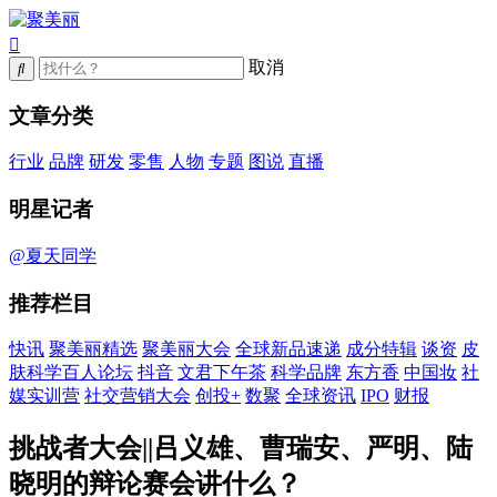
取消
文章分类
行业
品牌
研发
零售
人物
专题
图说
直播
明星记者
@夏天同学
推荐栏目
快讯
聚美丽精选
聚美丽大会
全球新品速递
成分特辑
谈资
皮
肤科学百人论坛
抖音
文君下午茶
科学品牌
东方香
中国妆
社
媒实训营
社交营销大会
创投+
数聚
全球资讯
IPO
财报
挑战者大会||吕义雄、曹瑞安、严明、陆
晓明的辩论赛会讲什么？