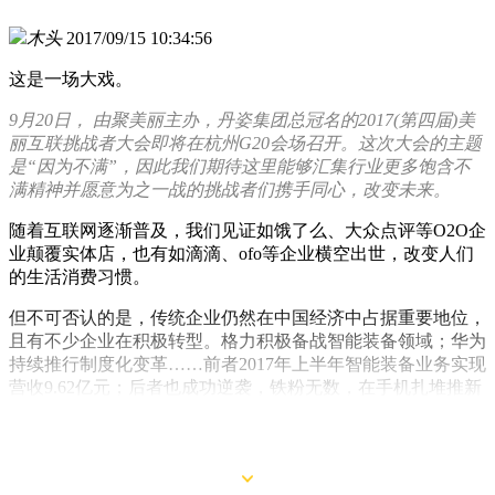
木头
2017/09/15 10:34:56
这是一场大戏。
9月20日， 由聚美丽主办，丹姿集团总冠名的2017(第四届)美
丽互联挑战者大会即将在杭州G20会场召开。这次大会的主题
是“因为不满”，因此我们期待这里能够汇集行业更多饱含不
满精神并愿意为之一战的挑战者们携手同心，改变未来。
随着互联网逐渐普及，我们见证如饿了么、大众点评等O2O企
业颠覆实体店，也有如滴滴、ofo等企业横空出世，改变人们
的生活消费习惯。
但不可否认的是，传统企业仍然在中国经济中占据重要地位，
且有不少企业在积极转型。格力积极备战智能装备领域；华为
持续推行制度化变革……前者2017年上半年智能装备业务实现
营收9.62亿元；后者也成功逆袭，铁粉无数，在手机扎堆推新
的近期，有不少网友笑谈：史上最贵iPhoneX的尴尬——设计
不及小米，技术晚于华为。