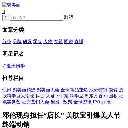
取消
文章分类
行业
品牌
研发
零售
人物
专题
图说
直播
明星记者
@夏天同学
推荐栏目
快讯
聚美丽精选
聚美丽大会
全球新品速递
成分特辑
谈资
皮
肤科学百人论坛
抖音
文君下午茶
科学品牌
东方香
中国妆
社
媒实训营
社交营销大会
创投+
数聚
全球资讯
IPO
财报
邓伦现身担任“店长” 美肤宝引爆美人节
终端动销