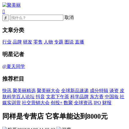
取消
文章分类
行业
品牌
研发
零售
人物
专题
图说
直播
明星记者
@夏天同学
推荐栏目
快讯
聚美丽精选
聚美丽大会
全球新品速递
成分特辑
谈资
皮
肤科学百人论坛
抖音
文君下午茶
科学品牌
东方香
中国妆
社
媒实训营
社交营销大会
创投+
数聚
全球资讯
IPO
财报
同样是专营店 它客单能达到8000元