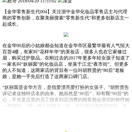
航哥
2018/04/20 11:55:02
深度
【金华零售新生代004】关注浙中金华化妆品零售店主与代理
商的零售创新，在聚美丽搜索“零售新生代”和更多创新店主一
起成长。
在金华90后的小姑娘都会知道在金华市区最繁华最有人气恒大
百货4楼，有家叫“花样年华”的美妆店，很多人也在它家修过
眉，购买过护肤品。在刚过去的2017年更多年轻女孩子知道了
一家名叫“妖丽囡”的化妆品店，坐落于江北“夜市街”。但更多
的人不知道，这两家店的背后有一位叫胡胜贤的“80后”老板
娘，是她一手先后打造了这两家口碑门店。
“妖丽囡是金华方言，是指爱漂亮爱打扮的女孩子。”胡胜贤告
诉记者这独特店名的由来。她虽然是“80后”，却有颗“90后”的
心，不光是店里的员工很多到店消费的顾客都会亲切的称呼她
一声胡姐。“跟一帮小姑娘在一起，自己也仿佛变得年轻，有
时也会像她们一样去追赶潮流。”记者采访期间胡姐一直带着
口罩，问其原因原来是刚点了痣，目前还处于恢复期。