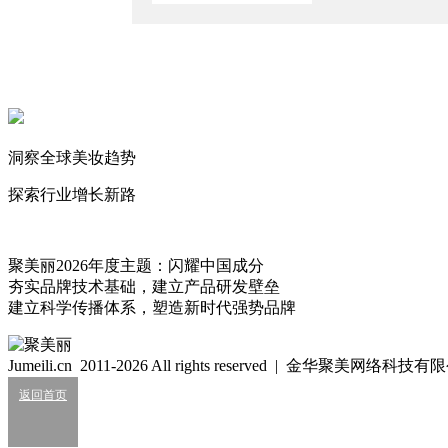
吕义雄毛戈平等登上全球美妆富豪榜！
2026/3/16
玫珂菲要被卖了？
2026/3/9
被科蒂出售后，TA要上市了？
2026/2/9
洞察全球美妆趋势
科蒂又丢了两大香水品牌授权？
探索行业增长新路
2026/2/1
言午
有趣可以当饭吃。
聚美丽2026年度主题：闪耀中国成分
773
夯实品牌技术基础，建立产品研发壁垒
建立科学传播体系，塑造新时代强势品牌
2026刚过半，20家美妆企业走向破产！
2026/07/27
Jumeili.cn 2011-2026 All rights reserved | 金华聚美网络科
返回首页
5776万，新锐护发品牌易主！
2026/07/25