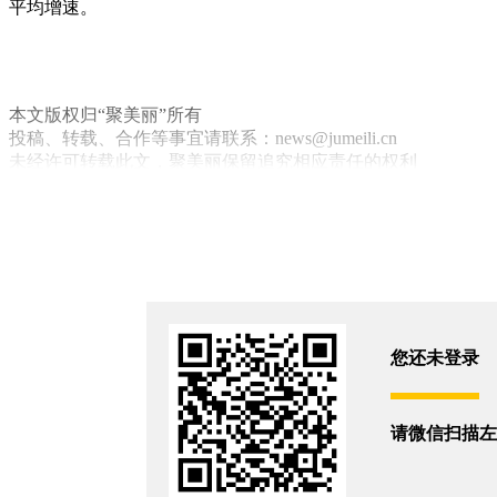
平均增速。
本文版权归“聚美丽”所有
投稿、转载、合作等事宜请联系：news@jumeili.cn
未经许可转载此文，聚美丽保留追究相应责任的权利
Lush
全球资讯
天然
你和10816位朋友浏览了这篇文章
评论
您还未登录
您还没有登录,
打开微信扫码登录
相关新闻
请微信扫描左