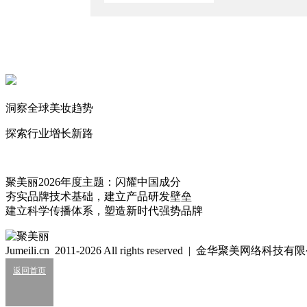
美妆包材“后颜值时代”：还有哪些新花样？
2026/5/18
2025年，不合适做新品牌了吗？
2025/5/17
从美博会观察“嗅觉经济”高增的背后
洞察全球美妆趋势
2024/5/28
探索行业增长新路
聚美丽
3199
聚美丽2026年度主题：闪耀中国成分
夯实品牌技术基础，建立产品研发壁垒
细胞级抗衰：功效护肤的下一轮大风口？
建立科学传播体系，塑造新时代强势品牌
2026/07/24
业绩大涨，皮肤科巨头杀入全球美妆十强？
Jumeili.cn 2011-2026 All rights reserved | 金华聚美网络科
2026/07/24
返回首页
知名美妆进口商负债累累陷经营异常
2026/07/24