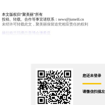
本文版权归“聚美丽”所有
投稿、转载、合作等事宜请联系：news@jumeili.cn
未经许可转载此文，聚美丽保留追究相应责任的权利
赫拉
格兰玛弗兰
美博会
澳希亚
你和12077位朋友浏览了这篇文章
评论
您还没有登录,
打开微信扫码登录
您还未登录
相关新闻
请微信扫描左
美博会直击：这几个关键词已成彩妆新趋势？
2026/5/19