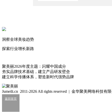
又一新锐集合店完成4500万元融资，无导购是其一亮点
2021/11/1
国内香氛新锐，如何携手美妆零售新物种与消费者深度链接？
2021/6/10
开菊制胜！从这三个角度拆解春纪数字化转型之路
洞察全球美妆趋势
2020/10/14
探索行业增长新路
细胞级抗衰：功效护肤的下一轮大风口？
2026/07/24
聚美丽2026年度主题：闪耀中国成分
业绩大涨，皮肤科巨头杀入全球美妆十强？
夯实品牌技术基础，建立产品研发壁垒
2026/07/24
建立科学传播体系，塑造新时代强势品牌
知名美妆进口商负债累累陷经营异常
2026/07/24
Jumeili.cn 2011-2026 All rights reserved | 金华聚美网络科
返回首页
知名洗护品牌陷致癌诉讼
2026/07/23