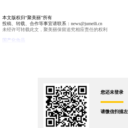
本文版权归“聚美丽”所有
投稿、转载、合作等事宜请联系：news@jumeili.cn
未经许可转载此文，聚美丽保留追究相应责任的权利
国产
化妆品
你和14612位朋友浏览了这篇文章
评论
您还没有登录,
打开微信扫码登录
您还未登录
相关新闻
请微信扫描左
又一家知名美妆代工厂破产被拍卖
2026/7/14