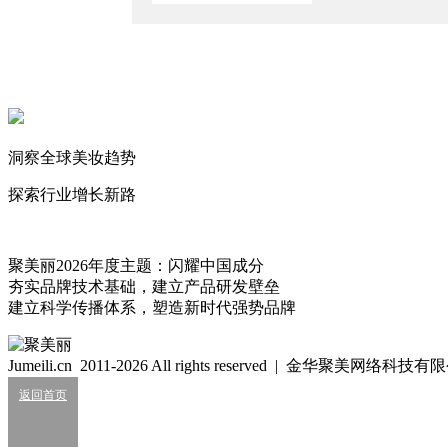
欠债1.2亿元，又有10家化妆品工厂成“老赖”
2026/6/15
36批次不合规，防晒占一半！
2026/4/21
暴雷！22批次化妆品检出禁用原料
洞察全球美妆趋势
2026/4/13
探索行业增长新路
晓伊
仰望星空，脚踏实地。
165
聚美丽2026年度主题：闪耀中国成分
夯实品牌技术基础，建立产品研发壁垒
细胞级抗衰：功效护肤的下一轮大风口？
建立科学传播体系，塑造新时代强势品牌
2026/07/24
业绩大涨，皮肤科巨头杀入全球美妆十强？
Jumeili.cn 2011-2026 All rights reserved | 金华聚美网络科
2026/07/24
返回首页
知名美妆进口商负债累累陷经营异常
2026/07/24