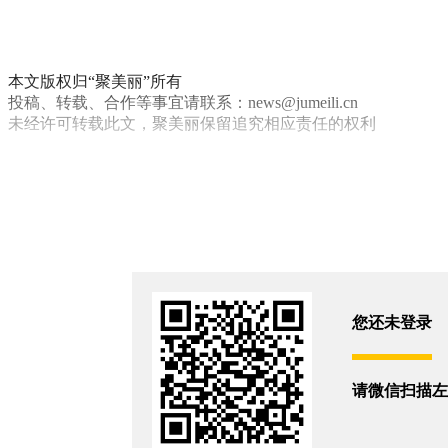
本文版权归“聚美丽”所有
投稿、转载、合作等事宜请联系：news@jumeili.cn
未经许可转载此文，聚美丽保留追究相应责任的权利
春纪
代言人
你和11433位朋友浏览了这篇文章
评论
您还没有登录,
打开微信扫码登录
您还未登录
相关新闻
请微信扫描左
神仙水唱情歌？SK-II携手王心凌520奏响浪漫BGM