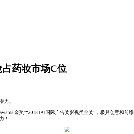
抢占药妆市场C位
长潜力。
ntawards 金奖”“2018 IAI国际广告奖影视类金奖”，极
潜力！