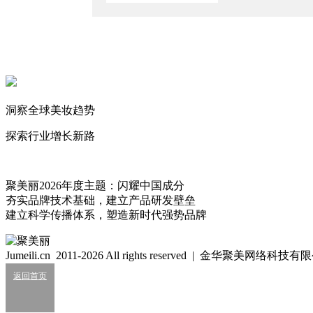
2026/4/29
可逐、BUV官宣代言人，“科研双星”如何讲好一个新国货故事
2026/4/27
以实力印证经典：滋源官宣云旗，一场跨越圈层的代言新范式
2026/4/1
洞察全球美妆趋势
瑷尔博士：以“专注”共鸣“专研”，共启微生态科学护肤新篇章
2026/3/2
探索行业增长新路
聚美丽
3199
聚美丽2026年度主题：闪耀中国成分
夯实品牌技术基础，建立产品研发壁垒
春纪_HARUKI
建立科学传播体系，塑造新时代强势品牌
5
春纪，养你肌肤一辈子！
Jumeili.cn 2011-2026 All rights reserved | 金华聚美网络科
品牌简介
返回首页
丸美股份旗下与丸美并驾齐驱的双子星品牌，主打“天然食材养