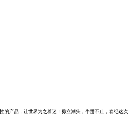
具创意和前瞻性的产品，让世界为之着迷！勇立潮头，牛掰不止，春纪这次