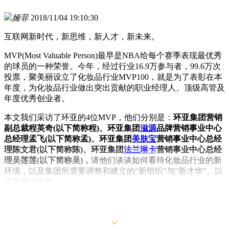
娅菲
2018/11/04 19:10:30
互联网新时代，新思维，新人才，新未来。
MVP(Most Valuable Person)最早是NBA给每个赛季表现最优秀
的球员的一种荣誉。今年，经过行业16.9万参与者，99.6万次
投票，聚美丽设立了化妆品行业MVP100，就是为了表彰在本
年度，为化妆品行业做出突出贡献的职业经理人、顶级高管及
年度优秀创业者。
本文我们采访了环亚的4位MVP，他们分别是：
环亚集团营销
副总裁程英奇(以下简称程)、环亚集团
滋源
品牌营销事业中心
总经理孟飞(以下简称孟)、环亚集团
美肤宝
营销事业中心总经
理陈文君(以下简称陈)、环亚集团
法兰琳卡
营销事业中心总经
理吴莲莲(以下简称吴)，
请他们谈谈如何看待化妆品行业的新
环境，以及集团所需要调整和建立的“新组织”与“新才华”。以
下是采访合集。
Q:您如何看待化妆品行业今年的发展?