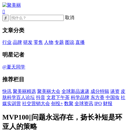
取消
文章分类
行业
品牌
研发
零售
人物
专题
图说
直播
明星记者
@夏天同学
推荐栏目
快讯
聚美丽精选
聚美丽大会
全球新品速递
成分特辑
谈资
皮
肤科学百人论坛
抖音
文君下午茶
科学品牌
东方香
中国妆
社
媒实训营
社交营销大会
创投+
数聚
全球资讯
IPO
财报
MVP100||问题永远存在，扬长补短是环
亚人的策略