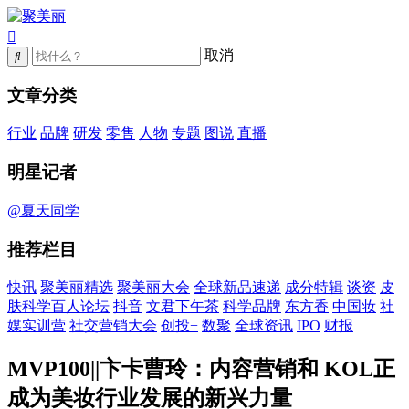
取消
文章分类
行业
品牌
研发
零售
人物
专题
图说
直播
明星记者
@夏天同学
推荐栏目
快讯
聚美丽精选
聚美丽大会
全球新品速递
成分特辑
谈资
皮
肤科学百人论坛
抖音
文君下午茶
科学品牌
东方香
中国妆
社
媒实训营
社交营销大会
创投+
数聚
全球资讯
IPO
财报
MVP100||卞卡曹玲：内容营销和 KOL正
成为美妆行业发展的新兴力量