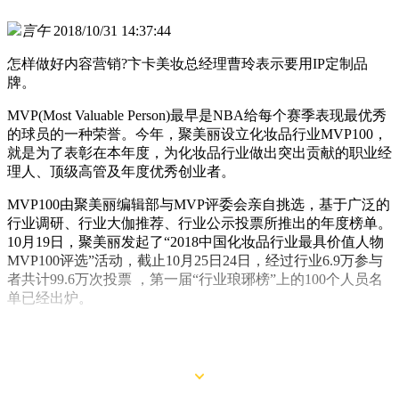
言午
2018/10/31 14:37:44
怎样做好内容营销?卞卡美妆总经理曹玲表示要用IP定制品
牌。
MVP(Most Valuable Person)最早是NBA给每个赛季表现最优秀
的球员的一种荣誉。今年，聚美丽设立化妆品行业MVP100，
就是为了表彰在本年度，为化妆品行业做出突出贡献的职业经
理人、顶级高管及年度优秀创业者。
MVP100由聚美丽编辑部与MVP评委会亲自挑选，基于广泛的
行业调研、行业大伽推荐、行业公示投票所推出的年度榜单。
10月19日，聚美丽发起了“2018中国化妆品行业最具价值人物
MVP100评选”活动，截止10月25日24日，经过行业6.9万参与
者共计99.6万次投票 ，第一届“行业琅琊榜”上的100个人员名
单已经出炉。
这期间聚美丽编辑部也对其中的代表进行了专访，以下是卞卡
美妆总经理曹玲解读该主题的采访：(Q为聚美丽，A为曹玲)