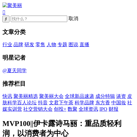
取消
文章分类
行业
品牌
研发
零售
人物
专题
图说
直播
明星记者
@夏天同学
推荐栏目
快讯
聚美丽精选
聚美丽大会
全球新品速递
成分特辑
谈资
皮
肤科学百人论坛
抖音
文君下午茶
科学品牌
东方香
中国妆
社
媒实训营
社交营销大会
创投+
数聚
全球资讯
IPO
财报
MVP100||伊卡露诗马丽：重品质轻利
润，以消费者为中心