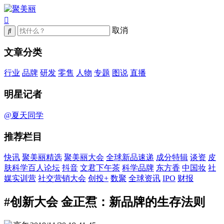
取消
文章分类
行业
品牌
研发
零售
人物
专题
图说
直播
明星记者
@夏天同学
推荐栏目
快讯
聚美丽精选
聚美丽大会
全球新品速递
成分特辑
谈资
皮
肤科学百人论坛
抖音
文君下午茶
科学品牌
东方香
中国妆
社
媒实训营
社交营销大会
创投+
数聚
全球资讯
IPO
财报
#创新大会 金正焄：新品牌的生存法则