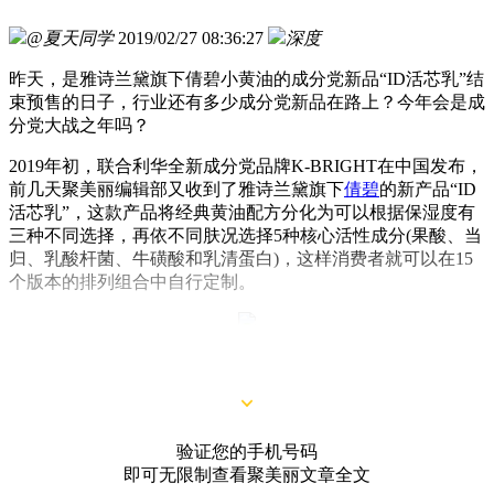
@夏天同学
2019/02/27 08:36:27
深度
昨天，是雅诗兰黛旗下倩碧小黄油的成分党新品“ID活芯乳”结
束预售的日子，行业还有多少成分党新品在路上？今年会是成
分党大战之年吗？
2019年初，联合利华全新成分党品牌K-BRIGHT在中国发布，
前几天聚美丽编辑部又收到了雅诗兰黛旗下
倩碧
的新产品“ID
活芯乳”，这款产品将经典黄油配方分化为可以根据保湿度有
三种不同选择，再依不同肤况选择5种核心活性成分(果酸、当
归、乳酸杆菌、牛磺酸和乳清蛋白)，这样消费者就可以在15
个版本的排列组合中自行定制。
△活芯乳15款产品
验证您的手机号码
即可无限制查看聚美丽文章全文