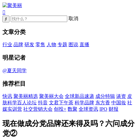
取消
文章分类
行业
品牌
研发
零售
人物
专题
图说
直播
明星记者
@夏天同学
推荐栏目
快讯
聚美丽精选
聚美丽大会
全球新品速递
成分特辑
谈资
皮
肤科学百人论坛
抖音
文君下午茶
科学品牌
东方香
中国妆
社
媒实训营
社交营销大会
创投+
数聚
全球资讯
IPO
财报
现在做成分党品牌还来得及吗？六问成分
党②