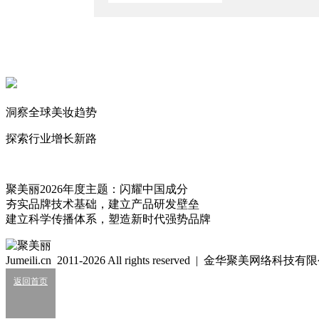
2026/7/21
珀莱雅前高管创新品牌能成吗？
2026/7/17
国货美妆的50亿，更多是靠销量硬堆出来的？
2026/6/1
洞察全球美妆趋势
珀莱雅并表花知晓，年销冲150亿？
2026/5/21
探索行业增长新路
聚美丽
3199
聚美丽2026年度主题：闪耀中国成分
夯实品牌技术基础，建立产品研发壁垒
珀莱雅_PROYA
建立科学传播体系，塑造新时代强势品牌
5
魅力，源自深海
Jumeili.cn 2011-2026 All rights reserved | 金华聚美网络科
品牌简介
返回首页
诞生于杭州，是公司最早推出的专注于深海护肤研究的化妆品