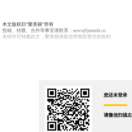
本文版权归“聚美丽”所有
投稿、转载、合作等事宜请联系：news@jumeili.cn
未经许可转载此文，聚美丽保留追究相应责任的权利
珀莱雅
你和8506位朋友浏览了这篇文章
评论
您还没有登录,
打开微信扫码登录
您还未登录
相关新闻
请微信扫描左
珀莱雅二代接任花知晓董事长