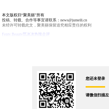
本文版权归“聚美丽”所有
投稿、转载、合作等事宜请联系：news@jumeili.cn
未经许可转载此文，聚美丽保留追究相应责任的权利
Fenty Beauty
范冰冰
热辣企评
你和16920位朋友浏览了这篇文章
评论
您还没有登录,
打开微信扫码登录
您还未登录
相关新闻
请微信扫描左
估值百亿的名人美妆也被卖了？
2026/6/22