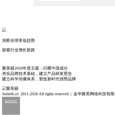
全球第一红人品牌要进驻中国了！
2024/3/21
蕾哈娜复出首秀成带货场？补妆式“广告”有效出圈
2023/2/17
自创护肤品牌被指业余，“蕾哈娜们”的“躺赚时代”过去了
洞察全球美妆趋势
2021/1/28
探索行业增长新路
思敏
爱好：写文章
448
聚美丽2026年度主题：闪耀中国成分
夯实品牌技术基础，建立产品研发壁垒
细胞级抗衰：功效护肤的下一轮大风口？
建立科学传播体系，塑造新时代强势品牌
2026/07/24
业绩大涨，皮肤科巨头杀入全球美妆十强？
Jumeili.cn 2011-2026 All rights reserved | 金华聚美网络科
2026/07/24
返回首页
知名美妆进口商负债累累陷经营异常
2026/07/24