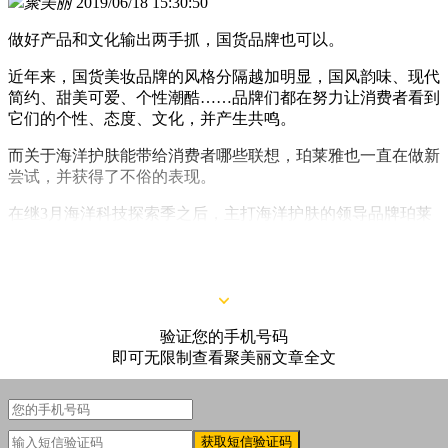
聚美丽
2019/06/18 15:30:50
做好产品和文化输出两手抓，国货品牌也可以。
近年来，国货美妆品牌的风格分隔越加明显，国风韵味、现代
简约、甜美可爱、个性潮酷……品牌们都在努力让消费者看到
它们的个性、态度、文化，并产生共鸣。
而关于海洋护肤能带给消费者哪些联想，珀莱雅也一直在做新
尝试，并获得了不俗的表现。
在继3月海洋科技探索季之后，主打海洋护肤的领导品牌珀莱
雅大胆跨界“专业媒体标杆”国家地理，围绕#趁年轻，去发现#
主题，继续发力讲好品牌故事。
验证您的手机号码
即可无限制查看聚美丽文章全文
获取短信验证码