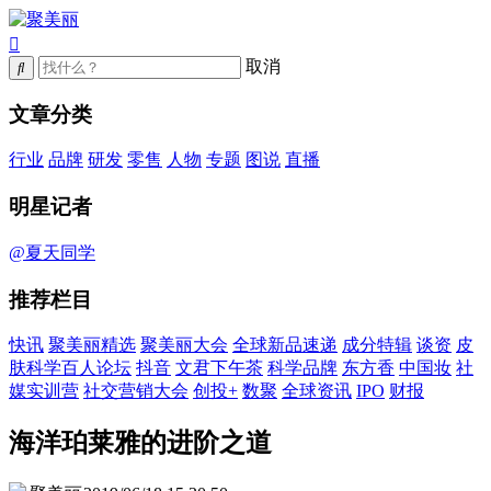
取消
文章分类
行业
品牌
研发
零售
人物
专题
图说
直播
明星记者
@夏天同学
推荐栏目
快讯
聚美丽精选
聚美丽大会
全球新品速递
成分特辑
谈资
皮
肤科学百人论坛
抖音
文君下午茶
科学品牌
东方香
中国妆
社
媒实训营
社交营销大会
创投+
数聚
全球资讯
IPO
财报
海洋珀莱雅的进阶之道