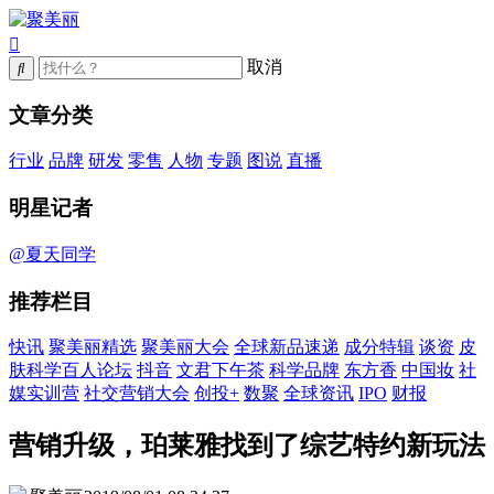
取消
文章分类
行业
品牌
研发
零售
人物
专题
图说
直播
明星记者
@夏天同学
推荐栏目
快讯
聚美丽精选
聚美丽大会
全球新品速递
成分特辑
谈资
皮
肤科学百人论坛
抖音
文君下午茶
科学品牌
东方香
中国妆
社
媒实训营
社交营销大会
创投+
数聚
全球资讯
IPO
财报
营销升级，珀莱雅找到了综艺特约新玩法