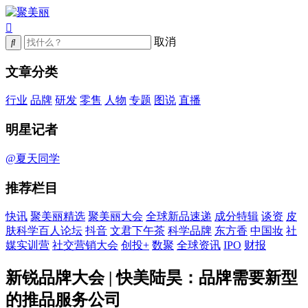
取消
文章分类
行业
品牌
研发
零售
人物
专题
图说
直播
明星记者
@夏天同学
推荐栏目
快讯
聚美丽精选
聚美丽大会
全球新品速递
成分特辑
谈资
皮
肤科学百人论坛
抖音
文君下午茶
科学品牌
东方香
中国妆
社
媒实训营
社交营销大会
创投+
数聚
全球资讯
IPO
财报
新锐品牌大会 | 快美陆昊：品牌需要新型
的推品服务公司