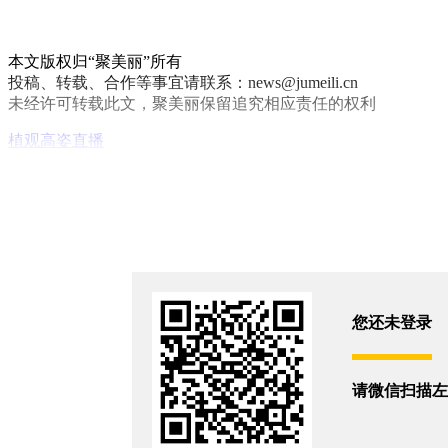
本文版权归“聚美丽”所有
投稿、转载、合作等事宜请联系：news@jumeili.cn
未经许可转载此文，聚美丽保留追究相应责任的权利
植观
高姿
直播
你和14683位朋友浏览了这篇文章
评论
您还没有登录,
打开微信扫码登录
您还未登录
相关新闻
请微信扫描左
自然堂荣获首届《CMG直播电商盛典》年度直播品牌奖
2026/3/28