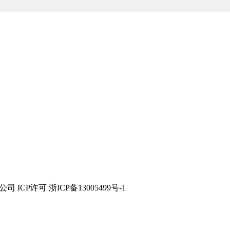
技有限公司 ICP许可 浙ICP备13005499号-1
组，诞生了上海新高姿化妆品有限公司。