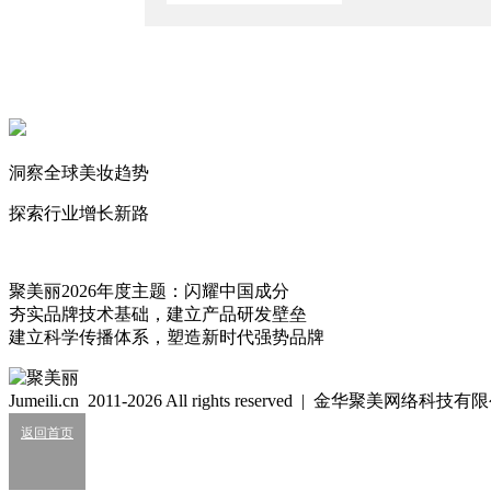
骗局？美妆直播间“围猎”银发妈妈们
2026/4/8
厦门帮白牌直播间因虚假宣传被罚
2025/12/17
创业首秀GMV破55亿，央视解码蛋蛋选品密码
洞察全球美妆趋势
2025/11/15
探索行业增长新路
思敏
爱好：写文章
448
聚美丽2026年度主题：闪耀中国成分
高姿_COGI
夯实品牌技术基础，建立产品研发壁垒
5
建立科学传播体系，塑造新时代强势品牌
唯爱最美
品牌简介
Jumeili.cn 2011-2026 All rights reserved | 金华聚美网络科
30年专注做美白的品牌。2006年公司与立白集团进行资产重
返回首页