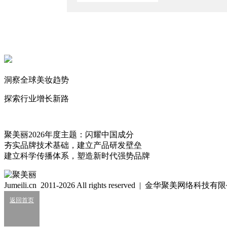
2026/6/24
国际大牌主导的抗衰成分格局，正在被一个“中国答案”改写
2026/5/19
2026年，美妆代工厂在卷这些技术/成分！
2026/5/15
洞察全球美妆趋势
全球美妆ODM龙头净利大增32%！
2026/5/9
探索行业增长新路
娅菲
热爱生活
411
聚美丽2026年度主题：闪耀中国成分
夯实品牌技术基础，建立产品研发壁垒
建立科学传播体系，塑造新时代强势品牌
细胞级抗衰：功效护肤的下一轮大风口？
2026/07/24
Jumeili.cn 2011-2026 All rights reserved | 金华聚美网络科
业绩大涨，皮肤科巨头杀入全球美妆十强？
返回首页
2026/07/24
知名美妆进口商负债累累陷经营异常