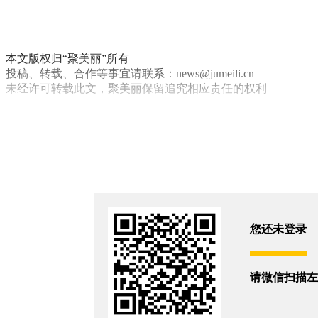
本文版权归“聚美丽”所有
投稿、转载、合作等事宜请联系：news@jumeili.cn
未经许可转载此文，聚美丽保留追究相应责任的权利
瑷尔博士
皮肤科学百人论坛
OEM/ODM
你和13015位朋友浏览了这篇文章
评论
您还没有登录,
打开微信扫码登录
您还未登录
相关新闻
请微信扫描左
丸美、雅芳代工厂又“暴雷”了？