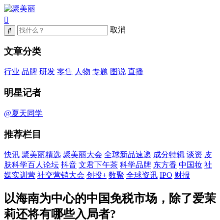
取消
文章分类
行业
品牌
研发
零售
人物
专题
图说
直播
明星记者
@夏天同学
推荐栏目
快讯
聚美丽精选
聚美丽大会
全球新品速递
成分特辑
谈资
皮
肤科学百人论坛
抖音
文君下午茶
科学品牌
东方香
中国妆
社
媒实训营
社交营销大会
创投+
数聚
全球资讯
IPO
财报
以海南为中心的中国免税市场，除了爱茉
莉还将有哪些入局者?